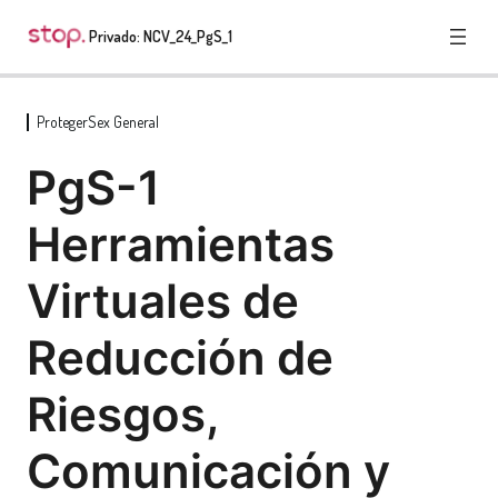
Privado: NCV_24_PgS_1
ProtegerSex General
ProtegerSex General
PgS-1
PgS-1 Herramientas Virtuales de Reducción de
Riesgos, Comunicación y Gestión Económica
Herramientas
CSS-2B Emergencias
Virtuales de
CSS-2A Reducción de riesgos
ProtegerSex: Trabajo Sexual y ChemSex
Reducción de
(Opcional)
3 lecciones
Riesgos,
Comunicación y