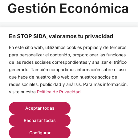
Gestión Económica
NO TIENES ACCESO A ESTA LECCIÓN
En STOP SIDA, valoramos tu privacidad
Por favor, inscríbete o accede
En este sitio web, utilizamos cookies propias y de terceros
para acceder al contenido del
para personalizar el contenido, proporcionar las funciones
de las redes sociales correspondientes y analizar el tráfico
curso.
generado. También compartimos información sobre el uso
que hace de nuestro sitio web con nuestros socios de
redes sociales, publicidad y análisis. Para más información,
HACER EL CURSO
visite nuestra
Política de Privacidad
.
Acceder
Aceptar todas
Rechazar todas
Configurar